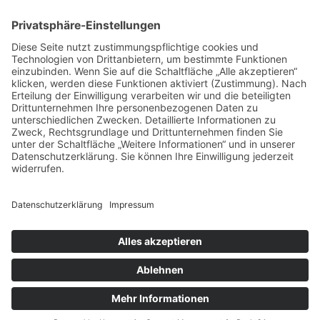
VERTRAG WIDERRUFEN
ADRESSE
Randstr. 28
47804 Krefeld
+49 176 58266120
+49 176 58266120
+48 609 953 066
info@kotarek.com
partner@kotarek.com B2B / Dropshipping
Verpackungsregister LUCID: DE2926643562464
Copyright ©2026 Kotarek. All rights reserved.
Design by
KB WebStudio