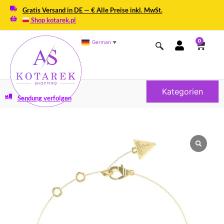
Gratis Versand in DE — € Alle Preise inkl. MwSt.
Shop kotarek.pl
0
German
▼
Kategorien
Sendung verfolgen