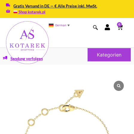
Gratis Versand in DE — € Alle Preise inkl. MwSt.
Shop kotarek.pl
0
German
▼
Kategorien
Sendung verfolgen