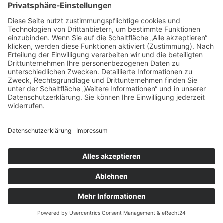
ADRESSE
Randstr. 28
47804 Krefeld
+49 176 58266120
+49 176 58266120
+48 609 953 066
info@kotarek.com
partner@kotarek.com B2B / Dropshipping
Verpackungsregister LUCID: DE2926643562464
Copyright ©2026 Kotarek. All rights reserved.
Design by
KB WebStudio
Vertrag widerrufen