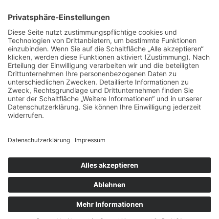
VERTRAG WIDERRUFEN
ADRESSE
Randstr. 28
47804 Krefeld
+49 176 58266120
+49 176 58266120
+48 609 953 066
info@kotarek.com
partner@kotarek.com B2B / Dropshipping
Verpackungsregister LUCID: DE2926643562464
Copyright ©2026 Kotarek. All rights reserved.
Design by
KB WebStudio