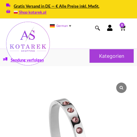
Gratis Versand in DE — € Alle Preise inkl. MwSt.
Shop kotarek.pl
0
German
▼
Kategorien
Sendung verfolgen