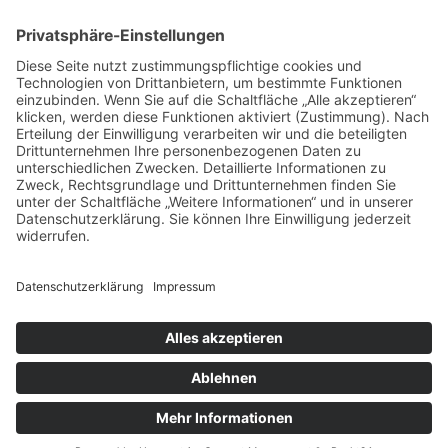
VERTRAG WIDERRUFEN
ADRESSE
Randstr. 28
47804 Krefeld
+49 176 58266120
+49 176 58266120
+48 609 953 066
info@kotarek.com
partner@kotarek.com B2B / Dropshipping
Verpackungsregister LUCID: DE2926643562464
Copyright ©2026 Kotarek. All rights reserved.
Design by
KB WebStudio