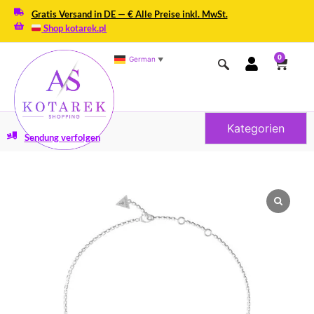
Gratis Versand in DE — € Alle Preise inkl. MwSt.
Shop kotarek.pl
0
German
▼
Kategorien
Sendung verfolgen