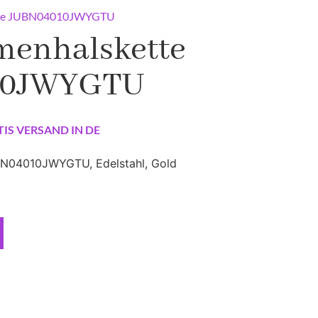
tte JUBN04010JWYGTU
menhalskette
10JWYGTU
TIS VERSAND IN DE
N04010JWYGTU, Edelstahl, Gold