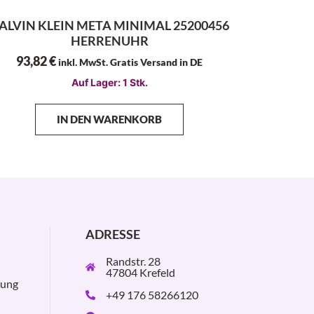
ALVIN KLEIN META MINIMAL 25200456
HERRENUHR
93,82
€
inkl. MwSt. Gratis Versand in DE
Auf Lager: 1 Stk.
IN DEN WARENKORB
ADRESSE
Randstr. 28
47804 Krefeld
rung
+49 176 58266120