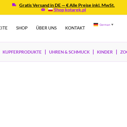
Gratis Versand in DE — € Alle Preise inkl. MwSt.
Shop kotarek.pl
German
▼
EITE
SHOP
ÜBER UNS
KONTAKT
KUPFERPRODUKTE
UHREN & SCHMUCK
KINDER
ZO