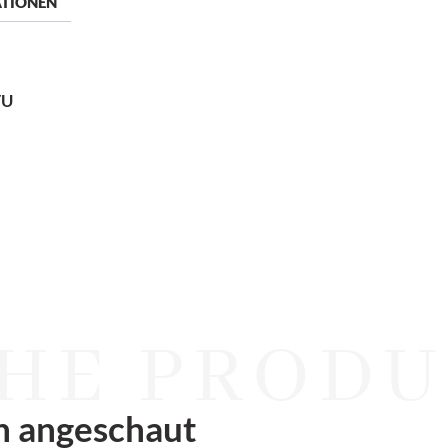
ATIONEN
TU
HE PRODU
n angeschaut