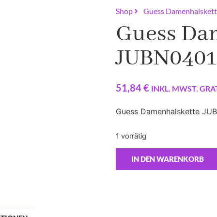
Shop
Guess Damenhalske
Guess Da
JUBN040
51,84
€
INKL. MWST. GRA
Guess Damenhalskette JUB
1 vorrätig
IN DEN WARENKORB