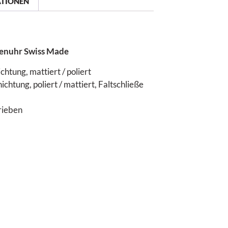
ATIONEN
renuhr Swiss Made
htung, mattiert / poliert
htung, poliert / mattiert, Faltschließe
rieben