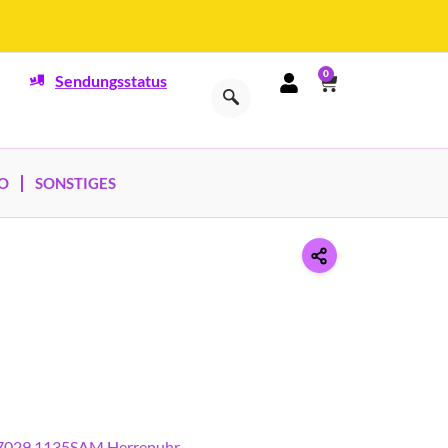
0
Sendungsstatus
O
SONSTIGES
y 7029.1135SAM Herrenuhr