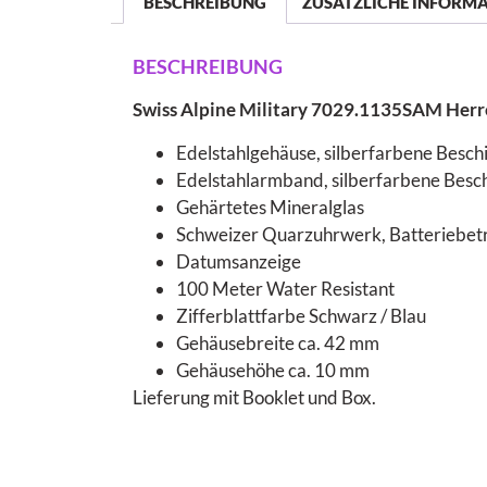
BESCHREIBUNG
ZUSÄTZLICHE INFORM
BESCHREIBUNG
Swiss Alpine Military 7029.1135SAM Her
Edelstahlgehäuse, silberfarbene Beschic
Edelstahlarmband, silberfarbene Beschic
Gehärtetes Mineralglas
Schweizer Quarzuhrwerk, Batteriebet
Datumsanzeige
100 Meter Water Resistant
Zifferblattfarbe Schwarz / Blau
Gehäusebreite ca. 42 mm
Gehäusehöhe ca. 10 mm
Lieferung mit Booklet und Box.