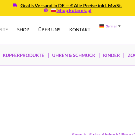
Gratis Versand in DE — € Alle Preise inkl. MwSt.
Shop kotarek.pl
German
▼
EITE
SHOP
ÜBER UNS
KONTAKT
KUPFERPRODUKTE
UHREN & SCHMUCK
KINDER
ZO
Shop
Swiss Alpine Militar