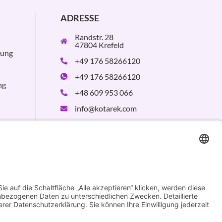
ADRESSE
Randstr. 28
47804 Krefeld
rung
+49 176 58266120
+49 176 58266120
ng
+48 609 953 066
info@kotarek.com
partner@kotarek.com
B2B / Dropshipping
Verpackungsregister
LUCID:
DE2926643562464
Design by
KB WebStudio