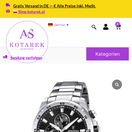
Gratis Versand in DE — € Alle Preise inkl. MwSt.
Shop kotarek.pl
0
German
▼
Kategorien
Sendung verfolgen