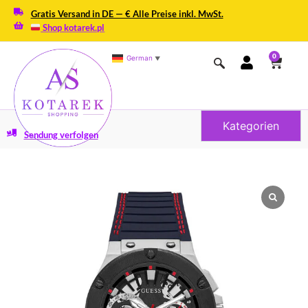
Gratis Versand in DE — € Alle Preise inkl. MwSt.
Shop kotarek.pl
0
German
▼
Kategorien
Sendung verfolgen