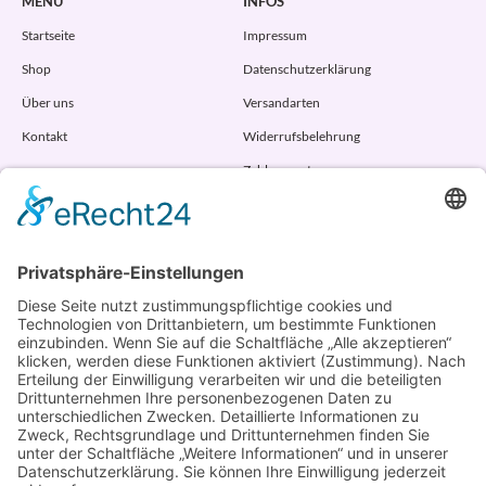
MENÜ
INFOS
Startseite
Impressum
Shop
Datenschutzerklärung
Über uns
Versandarten
Kontakt
Widerrufsbelehrung
Zahlungsarten
AGB
VERTRAG WIDERRUFEN
ADRESSE
Randstr. 28
47804 Krefeld
+49 176 58266120
+49 176 58266120
+48 609 953 066
info@kotarek.com