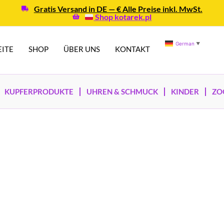
Gratis Versand in DE — € Alle Preise inkl. MwSt.
Shop kotarek.pl
German
▼
EITE
SHOP
ÜBER UNS
KONTAKT
KUPFERPRODUKTE
UHREN & SCHMUCK
KINDER
ZO