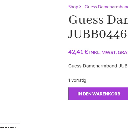
Shop
Guess Damenarmba
Guess D
JUBB044
42,41
€
INKL. MWST. GRA
Guess Damenarmband JUBB0
1 vorrätig
IN DEN WARENKORB