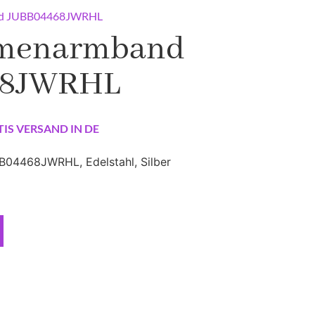
nd JUBB04468JWRHL
amenarmband
68JWRHL
TIS VERSAND IN DE
4468JWRHL, Edelstahl, Silber