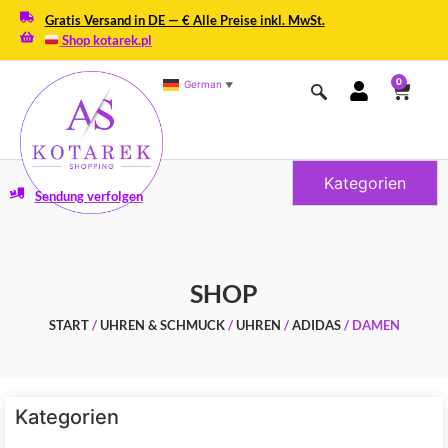
Gratis Versand in DE — € Alle Preise inkl. MwSt.
Shop kotarek.pl
0
German
▼
Kategorien
Sendung verfolgen
SHOP
START
/
UHREN & SCHMUCK
/
UHREN
/
ADIDAS
/ DAMEN
Kategorien