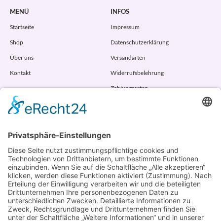
MENÜ
INFOS
Startseite
Impressum
Shop
Datenschutzerklärung
Über uns
Versandarten
Kontakt
Widerrufsbelehrung
Zahlungsarten
AGB
VERTRAG WIDERRUFEN
ADRESSE
Randstr. 28
47804 Krefeld
+49 176 58266120
+49 176 58266120
+48 609 953 066