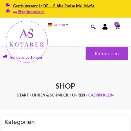
Gratis Versand in DE — € Alle Preise inkl. MwSt.
Shop kotarek.pl
0
German
▼
Kategorien
Sendung verfolgen
SHOP
START
/
UHREN & SCHMUCK
/
UHREN
/ CALVIN KLEIN
Kategorien