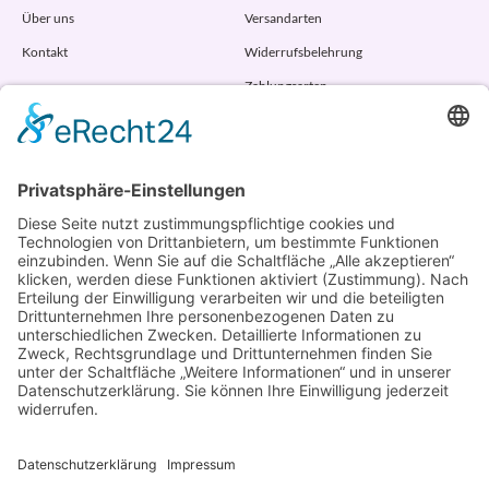
Über uns
Versandarten
Kontakt
Widerrufsbelehrung
Zahlungsarten
AGB
VERTRAG WIDERRUFEN
ADRESSE
Randstr. 28
47804 Krefeld
+49 176 58266120
+49 176 58266120
+48 609 953 066
info@kotarek.com
partner@kotarek.com B2B / Dropshipping
Verpackungsregister LUCID: DE2926643562464